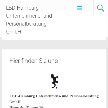
Zum
LBD-Hamburg
Inhalt
springen
Unternehmens- und
seite 2
Personalberatung
GmbH
Hier finden Sie uns
LBD-Hamburg Unternehmens- und Personalberatung
GmbH
Hinter den Tannen
36a